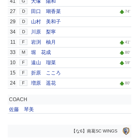
41
大塚 陽和
G
27
田口 瑚香菜
D
74'
29
山村 美和子
D
34
川原 梨寧
D
11
岩渕 柚月
F
41'
33
堀 花成
M
80'
10
遠山 瑠菜
F
59'
15
折原 こころ
F
24
増原 遥花
F
80'
COACH
佐藤 琴美
【な6】南葛SC WINGS