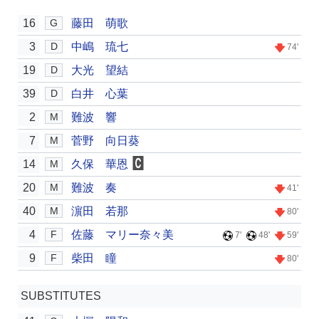
16
藤田 萌歌
G
3
中嶋 琉七
D
74'
19
大光 望結
D
39
白井 心葉
D
2
難波 響
M
7
菅野 向日葵
M
14
久保 華恩
M
20
難波 奏
M
41'
40
濵田 若那
M
80'
4
佐藤 マリー奈々美
F
7'
48'
59'
9
柴田 瞳
F
80'
SUBSTITUTES