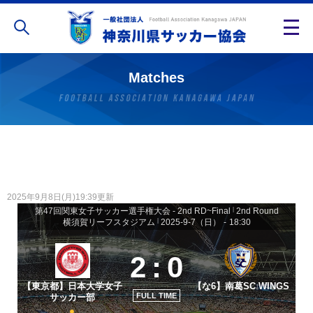
Matches
2025年9月8日(月)19:39更新
第47回関東女子サッカー選手権大会 - 2nd RD~Final
|
2nd Round
横須賀リーフスタジアム
|
2025-9-7（日）
-
18:30
2
:
0
【東京都】日本大学女子
【な6】南葛SC WINGS
FULL TIME
サッカー部