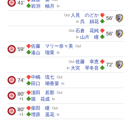
41'
岩渕 柚月
In
人見 のどか
Out
56'
呉 娟花
In
石倉 花純
Out
56'
山片 瞳
In
佐藤 マリー奈々美
Out
59'
遠山 瑠菜
In
佐藤 幸恵
Out
72'
大宮 琴冬音
In
中嶋 琉七
Out
74'
田口 瑚香菜
In
濵田 若那
Out
80'
堀 花成
+1
In
柴田 瞳
Out
80'
増原 遥花
+1
In