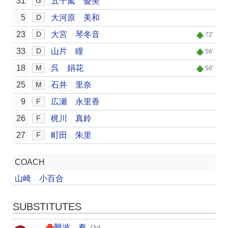
31
五十嵐 憂美
G
5
大河原 美和
D
23
大宮 琴冬音
D
72'
33
山片 瞳
D
56'
18
呉 娟花
M
56'
25
石井 里奈
M
9
広瀬 永里香
F
26
梶川 真鈴
F
27
町田 朱里
F
COACH
山崎 小百合
SUBSTITUTES
難波 奏
Out