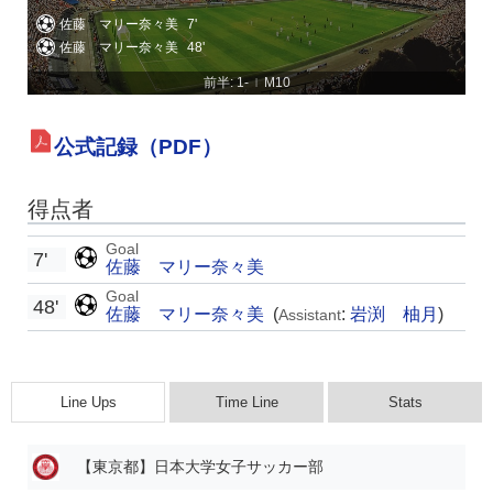
佐藤 マリー奈々美
7'
佐藤 マリー奈々美
48'
前半: 1-
M10
|
公式記録（PDF）
得点者
Goal
7'
佐藤 マリー奈々美
Goal
48'
佐藤 マリー奈々美
(
:
岩渕 柚月
)
Assistant
Line Ups
Time Line
Stats
【東京都】日本大学女子サッカー部