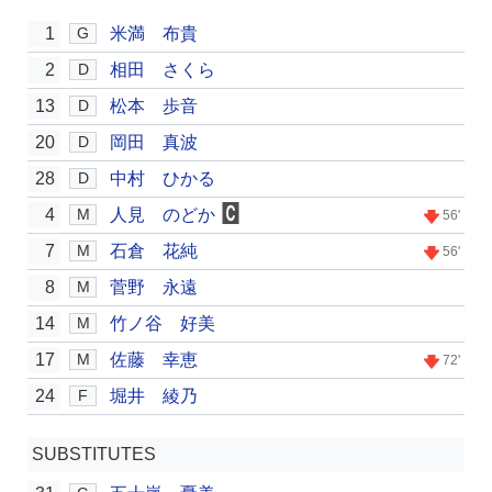
1
米満 布貴
G
2
相田 さくら
D
13
松本 歩音
D
20
岡田 真波
D
28
中村 ひかる
D
4
人見 のどか
M
56'
7
石倉 花純
M
56'
8
菅野 永遠
M
14
竹ノ谷 好美
M
17
佐藤 幸恵
M
72'
24
堀井 綾乃
F
SUBSTITUTES