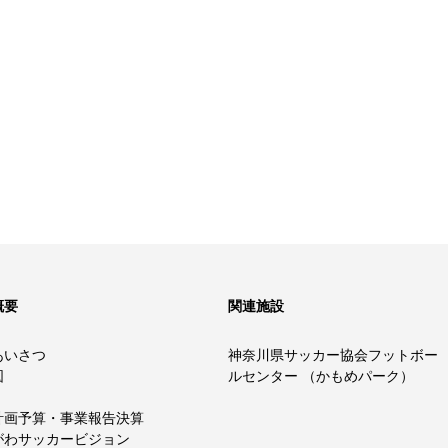
概要
関連施設
あいさつ
神奈川県サッカー協会フットボー
図
ルセンター （かもめパーク）
計画予算・事業報告決算
がわサッカービジョン