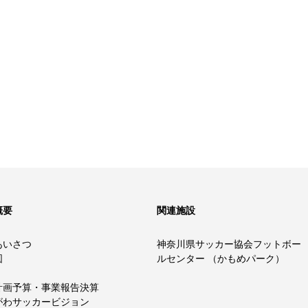
概要
関連施設
あいさつ
神奈川県サッカー協会フットボー
図
ルセンター （かもめパーク）
計画予算・事業報告決算
がわサッカービジョン