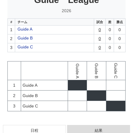
2026
#
チーム
試合
差
勝点
Guide A
1
0
0
0
Guide B
2
0
0
0
Guide C
3
0
0
0
Guide C
Guide B
Guide A
1
Guide A
2
Guide B
3
Guide C
日程
結果