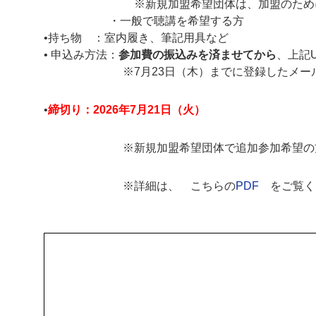
※新規加盟希望団体は、加盟のために参加
・⼀般で聴講を希望する⽅
•持ち物 ：室内履き、筆記用具など
• 申込み方法：
参加費の振込みを済ませてから
、上記
※7月23日（木）までに登録したメールア
•
締切り：2026年7月21日（火）
※新規加盟希望団体で追加参加希望の方、締
※詳細は、 こちらの
PDF
をご覧く