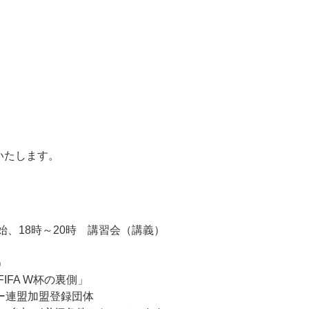
いたします。
開始、18時～20時 講習会（講義）
）
IFA W杯の裏側」
ー連盟加盟登録団体