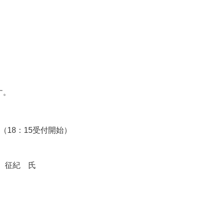
す。
0（18：15受付開始）
 征紀 氏