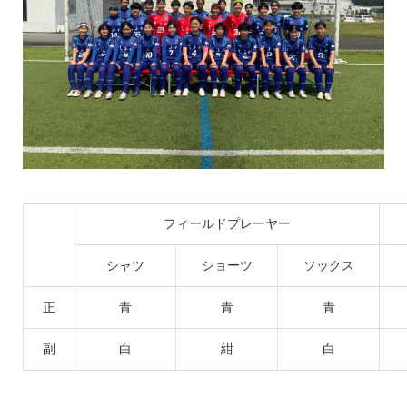
フィールドプレーヤー
シャツ
ショーツ
ソックス
正
青
青
青
副
白
紺
白