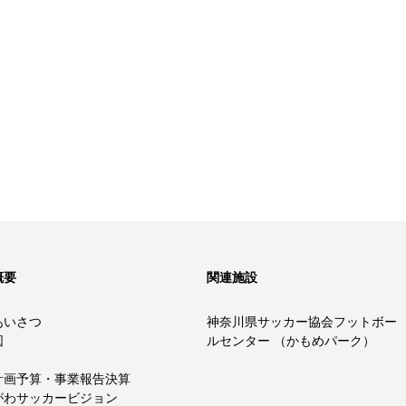
概要
関連施設
あいさつ
神奈川県サッカー協会フットボー
図
ルセンター （かもめパーク）
計画予算・事業報告決算
がわサッカービジョン