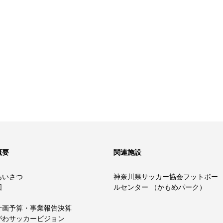
概要
関連施設
あいさつ
神奈川県サッカー協会フットボー
図
ルセンター （かもめパーク）
計画予算・事業報告決算
がわサッカービジョン