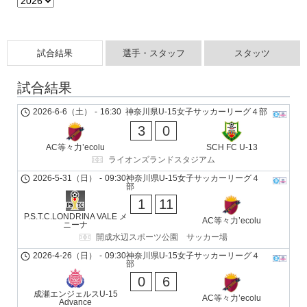
試合結果
選手・スタッフ
スタッツ
試合結果
2026-6-6（土）
-
16:30
神奈川県U-15女子サッカーリーグ４部
3
0
AC等々力’ecolu
SCH FC U-13
ライオンズランドスタジアム
2026-5-31（日）
-
09:30
神奈川県U-15女子サッカーリーグ４
部
1
11
P.S.T.C.LONDRINA VALE メ
AC等々力’ecolu
ニーナ
開成水辺スポーツ公園 サッカー場
2026-4-26（日）
-
09:30
神奈川県U-15女子サッカーリーグ４
部
0
6
成瀬エンジェルスU-15
AC等々力’ecolu
Advance