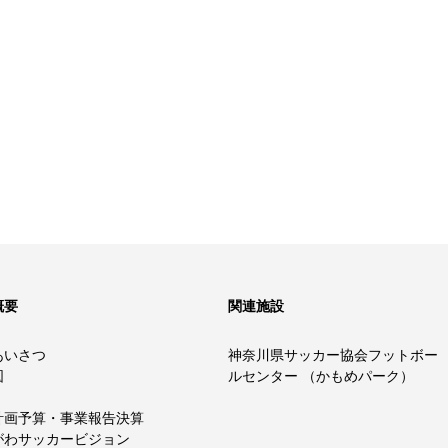
概要
関連施設
あいさつ
神奈川県サッカー協会フットボー
図
ルセンター （かもめパーク）
計画予算・事業報告決算
がわサッカービジョン