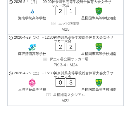
2026-5-4（月）
-
09:00
神奈川県高等学校総合体育大会女子サ
ッカー大会
2
1
湘南学院高等学校
星槎国際高等学校湘南
三ッ沢球技場
M25
2026-4-29（水）
-
12:30
神奈川県高等学校総合体育大会女子サ
ッカー大会
2
2
藤沢清流高等学校
星槎国際高等学校湘南
保土ヶ谷公園サッカー場
PK 3-4
M24
2026-4-25（土）
-
15:30
神奈川県高等学校総合体育大会女子サ
ッカー大会
0
3
三浦学苑高等学校
星槎国際高等学校湘南
星槎湘南スタジアム
M22