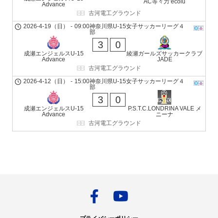
AC等々力’ecolu
Advance
古河電工グラウンド
2026-4-19（日）
-
09:00
神奈川県U-15女子サッカーリーグ４
部
3
0
成瀬エンジェルスU-15
綾瀬ガールズサッカークラブ
Advance
JADE
古河電工グラウンド
2026-4-12（日）
-
15:00
神奈川県U-15女子サッカーリーグ４
部
3
0
成瀬エンジェルスU-15
P.S.T.C.LONDRINA VALE メ
Advance
ニーナ
古河電工グラウンド