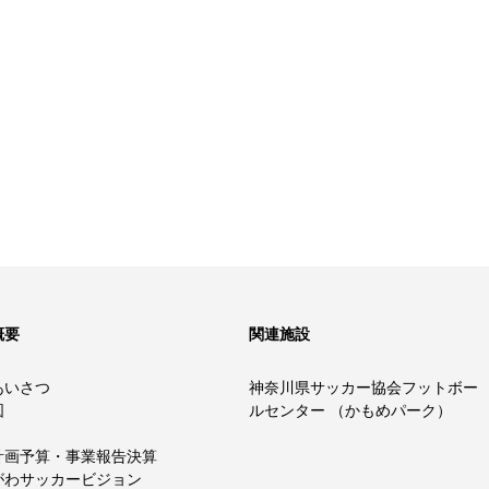
概要
関連施設
あいさつ
神奈川県サッカー協会フットボー
図
ルセンター （かもめパーク）
計画予算・事業報告決算
がわサッカービジョン