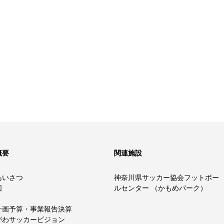
概要
関連施設
あいさつ
神奈川県サッカー協会フットボー
図
ルセンター （かもめパーク）
計画予算・事業報告決算
がわサッカービジョン