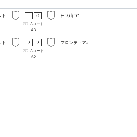
1
0
ット
日限山FC
Aコート
A3
2
2
ット
フロンティアa
Aコート
A2