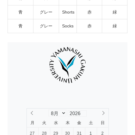
青
グレー
Shorts
赤
緑
青
グレー
Socks
赤
緑
月
火
水
木
金
土
日
27
28
29
30
31
1
2