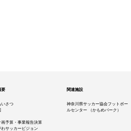
概要
関連施設
あいさつ
神奈川県サッカー協会フットボー
図
ルセンター （かもめパーク）
計画予算・事業報告決算
がわサッカービジョン