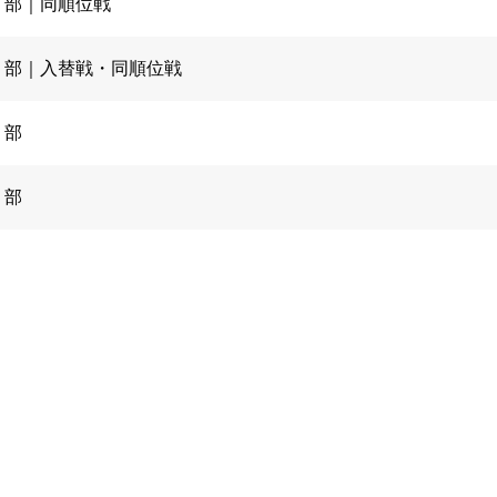
１部｜同順位戦
グ２部｜入替戦・同順位戦
１部
２部